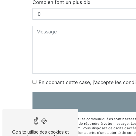
Combien font un plus dix
En cochant cette case, j'accepte les condi
** Les données personnelles communiquées sont nécessaire
traitants dans le seul but de répondre à votre message. L
jmrconception@gmail.com. Vous disposez de droits d’accès, d
Ce site utilise des cookies et
d’introduire une réclamation auprès d’une autorité de cont