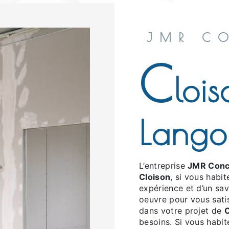
JMR C
C
loi
Lango
L’entreprise
JMR Conc
Cloison
, si vous habi
expérience et d’un sav
oeuvre pour vous sati
dans votre projet de
C
besoins. Si vous habi