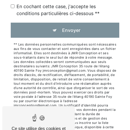
En cochant cette case, j'accepte les
conditions particulières ci-dessous **
Envoyer
** Les données personnelles communiquées sont nécessaires
aux fins de vous contacter et sont enregistrées dans un fichier
informatisé. Elles sont destinées à JMR Conception et ses
sous-traitants dans le seul but de répondre à votre message.
Les données collectées seront communiquées aux seuls
destinataires suivants: JMR Conception 35 route de l’étang
40190 Sainte Foy jmrconception@gmail.com. Vous disposez de
droits d’accès, de rectification, d’effacement, de portabilité, de
limitation, d’opposition, de retrait de votre consentement à
tout moment et du droit d’introduire une réclamation auprès
d’une autorité de contrôle, ainsi que d’organiser le sort de vos
données post-mortem. Vous pouvez exercer ces droits par
voie postale à l'adresse 35 route de l’étang 40190 Sainte Foy
ou par courrier électronique à l'adresse
jmrconception@gmail.com. Un justificatif d'identité pourra
vous être demandé. Nous conservons vos données pendant la
période de prise de contact puis pendant la durée de
prescription légale aux fins probatoires et de gestion des
contentieux. Vous avez le droit de vous inscrire sur la liste
d'opposition au démarchage téléphonique, disponible à cette
Ce site utilise des cookies et