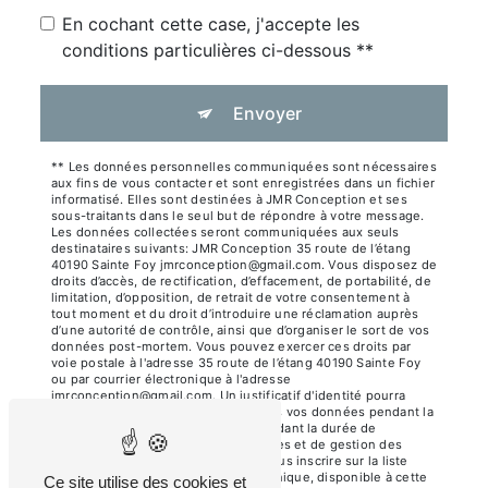
En cochant cette case, j'accepte les
conditions particulières ci-dessous **
Envoyer
** Les données personnelles communiquées sont nécessaires
aux fins de vous contacter et sont enregistrées dans un fichier
informatisé. Elles sont destinées à JMR Conception et ses
sous-traitants dans le seul but de répondre à votre message.
Les données collectées seront communiquées aux seuls
destinataires suivants: JMR Conception 35 route de l’étang
40190 Sainte Foy jmrconception@gmail.com. Vous disposez de
droits d’accès, de rectification, d’effacement, de portabilité, de
limitation, d’opposition, de retrait de votre consentement à
tout moment et du droit d’introduire une réclamation auprès
d’une autorité de contrôle, ainsi que d’organiser le sort de vos
données post-mortem. Vous pouvez exercer ces droits par
voie postale à l'adresse 35 route de l’étang 40190 Sainte Foy
ou par courrier électronique à l'adresse
jmrconception@gmail.com. Un justificatif d'identité pourra
vous être demandé. Nous conservons vos données pendant la
période de prise de contact puis pendant la durée de
prescription légale aux fins probatoires et de gestion des
contentieux. Vous avez le droit de vous inscrire sur la liste
d'opposition au démarchage téléphonique, disponible à cette
Ce site utilise des cookies et