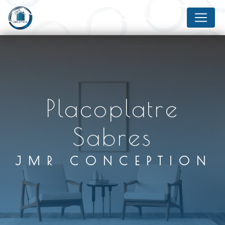
Panneau de gestion des cookies
placoplatre
Sabres
JMR CONCEPTION